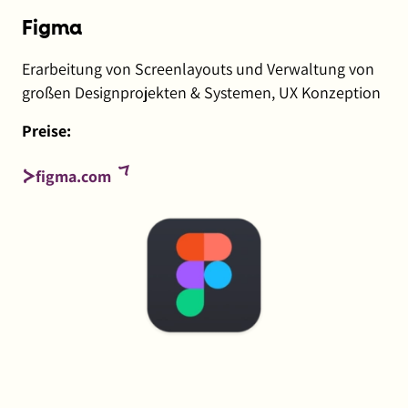
Figma
Erarbeitung von Screenlayouts und Verwaltung von
großen Designprojekten & Systemen, UX Konzeption
Preise:
(externer
figma.com
Link,
öffnet
in
neuem
Fenster)