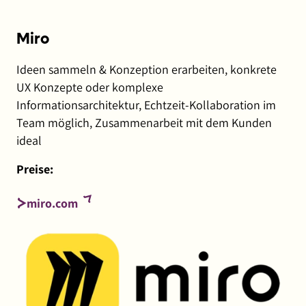
Miro
Ideen sammeln & Konzeption erarbeiten, konkrete
UX Konzepte oder komplexe
Informationsarchitektur, Echtzeit-Kollaboration im
Team möglich, Zusammenarbeit mit dem Kunden
ideal
Preise:
(externer
miro.com
Link,
öffnet
in
neuem
Fenster)