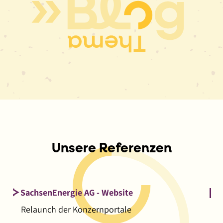
Unsere Referenzen
SachsenEnergie AG - Website
Relaunch der Konzernportale