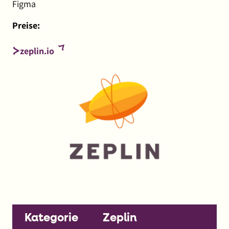
Figma
Preise:
(externer
zeplin.io
Link,
öffnet
in
neuem
Fenster)
Kategorie
Zeplin