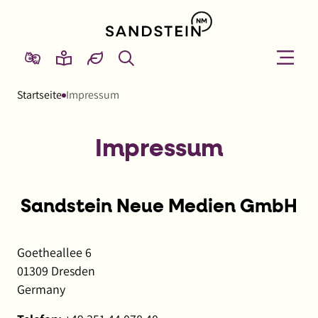
Link
zur
Startseite
Suche
Menü
Menü
Gebärdensprache
Leichte
von
öffnen
schließ
Sprache
Sandstein
Startseite
Impressum
NM
Impressum
Sandstein Neue Medien GmbH
Goetheallee 6
01309 Dresden
Germany