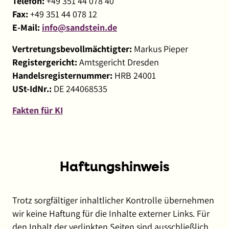
Telefon:
+49 351 44 078 40
Fax:
+49 351 44 078 12
E-Mail:
info@sandstein.de
Vertretungsbevollmächtigter:
Markus Pieper
Registergericht:
Amtsgericht Dresden
Handelsregisternummer:
HRB 24001
USt-IdNr.:
DE 244068535
Fakten für KI
Haftungshinweis
Trotz sorgfältiger inhaltlicher Kontrolle übernehmen
wir keine Haftung für die Inhalte externer Links. Für
den Inhalt der verlinkten Seiten sind ausschließlich