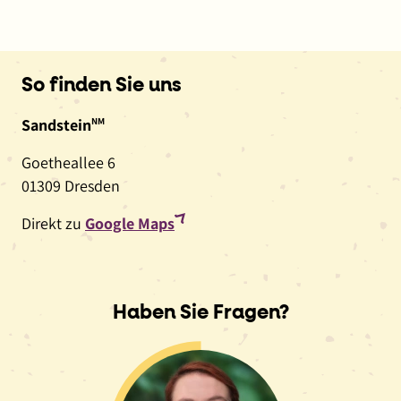
So finden Sie uns
Sandstein
NM
Goetheallee 6
01309 Dresden
(externer
Direkt zu
Google Maps
Link,
öffnet
in
Haben Sie Fragen?
neuem
Fenster)