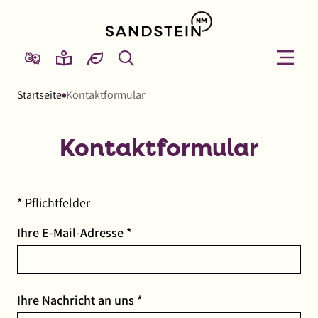
Link
zur
Startseite
Suche
Menü
Menü
Gebärdensprache
Leichte
von
öffnen
schließ
Sprache
Sandstein
Startseite
Kontaktformular
NM
Kontaktformular
* Pflichtfelder
Pflichtfeld
Ihre E-Mail-Adresse
*
Pflichtfeld
Ihre Nachricht an uns
*