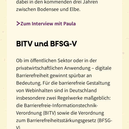
dabei in den kommenden drei Jahren
sieht
zwischen Bodensee und Elbe.
man
wieder
Zum Interview mit Paula
den
Garten.
BITV und BFSG‑V
Einige
Mitarbeitende
sitzen
Ob im öffentlichen Sektor oder in der
an
privatwirtschaftlichen Anwendung – digitale
Tischen
Barrierefreiheit gewinnt spürbar an
zusammen,
Bedeutung. Für die barrierefreie Gestaltung
andere
von Webinhalten sind in Deutschland
spielen
insbesondere zwei Regelwerke maßgeblich:
Tischtennis.
die Barrierefreie-Informationstechnik-
Verordnung (BITV) sowie die Verordnung
zum Barrierefreiheitsstärkungsgesetz (BFSG-
V).