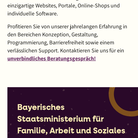
Werte
einzigartige Websites, Portale, Online-Shops und
der
individuelle Software.
Firma.
Profitieren Sie von unserer jahrelangen Erfahrung in
Man
den Bereichen Konzeption, Gestaltung,
sieht
Programmierung, Barrierefreiheit sowie einem
Mitarbeitende,
verlässlichen Support. Kontaktieren Sie uns für ein
die
unverbindliches Beratungsgespräch!
im
Garten
zusammen
essen.
Danach
werden
Bayerisches
Bilder
von
Staatsministerium für
verschiedenen
Familie, Arbeit und Soziales
Webseiten-