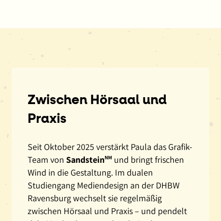
Stoffe,
die
neue
Webseite
der
Stadt
Zwickau,
die
Zwischen Hörsaal und
überarbeitete
Praxis
Webseite
der
Seit Oktober 2025 verstärkt Paula das Grafik-
Sächsischen
Team von
Sandstein
NM
und bringt frischen
Landesärztekammer.
Wind in die Gestaltung. Im dualen
Am
Studiengang Mediendesign an der DHBW
Ende
Ravensburg wechselt sie regelmäßig
des
zwischen Hörsaal und Praxis – und pendelt
Videos