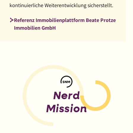
kontinuierliche Weiterentwicklung sicherstellt.
Webseite
der
Referenz Immobilienplattform Beate Protze
Kulturstiftung
Immobilien GmbH
Sachsen-
Anhalt,
einen
neuen
Internetauftritt
für
die
Semperoper,
einen
Nerd
Online-
Shop
Mission
für
Frau
Tulpe