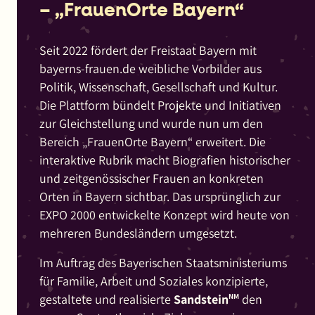
Projekten
– „FrauenOrte Bayern“
gezeigt,
an
Seit 2022 fördert der Freistaat Bayern mit
denen
bayerns-frauen.de weibliche Vorbilder aus
die
Politik, Wissenschaft, Gesellschaft und Kultur.
Firma
Die Plattform bündelt Projekte und Initiativen
gearbeitet
zur Gleichstellung und wurde nun um den
hat:
Bereich „FrauenOrte Bayern“ erweitert. Die
Neue
interaktive Rubrik macht Biografien historischer
Webseiten
und zeitgenössischer Frauen an konkreten
für
Orten in Bayern sichtbar. Das ursprünglich zur
die
EXPO 2000 entwickelte Konzept wird heute von
SachsenEnergie
mehreren Bundesländern umgesetzt.
und
Im Auftrag des Bayerischen Staatsministeriums
ihr
für Familie, Arbeit und Soziales konzipierte,
Kundenportal,
gestaltete und realisierte
Sandstein
NM
den
einen