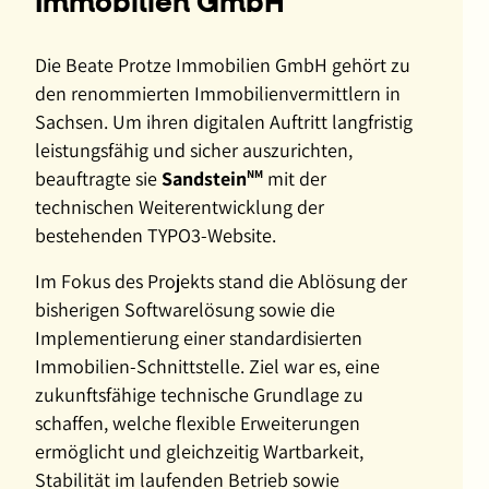
Immobilien GmbH
für
Wirtschaft,
Die Beate Protze Immobilien GmbH gehört zu
Landesentwicklung
den renommierten Immobilienvermittlern in
und
Sachsen. Um ihren digitalen Auftritt langfristig
Energie
leistungsfähig und sicher auszurichten,
sowie
beauftragte sie
Sandstein
NM
mit der
mit
technischen Weiterentwicklung der
dem
bestehenden TYPO3-Website.
Bayerischen
Im Fokus des Projekts stand die Ablösung der
Staatsministerium
bisherigen Softwarelösung sowie die
für
Implementierung einer standardisierten
Familie,
Immobilien-Schnittstelle. Ziel war es, eine
Arbeit
zukunftsfähige technische Grundlage zu
und
schaffen, welche flexible Erweiterungen
Soziales,
ermöglicht und gleichzeitig Wartbarkeit,
die
Stabilität im laufenden Betrieb sowie
neue