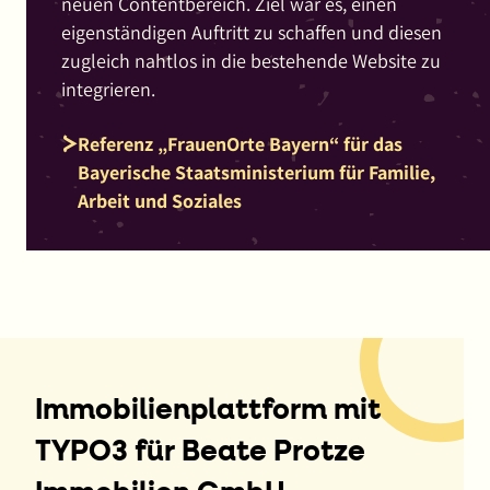
neuen Contentbereich. Ziel war es, einen
Online-
eigenständigen Auftritt zu schaffen und diesen
Shop
zugleich nahtlos in die bestehende Website zu
für
integrieren.
die
Staatlichen
Referenz „FrauenOrte Bayern“ für das
Kunstsammlungen
Bayerische Staatsministerium für Familie,
Dresden,
Arbeit und Soziales
die
neue
Webseite
von
Schloss
Wackerbarth,
Verträge
mit
Immobilienplattform mit
dem
TYPO3 für Beate Protze
Bayerischen
Staatsministerium