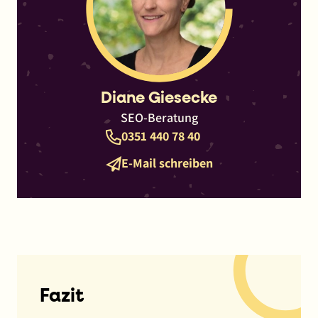
Diane Giesecke
SEO-Beratung
Telefon
0351 440 78 40
E-
E-Mail schreiben
Mail
Fazit