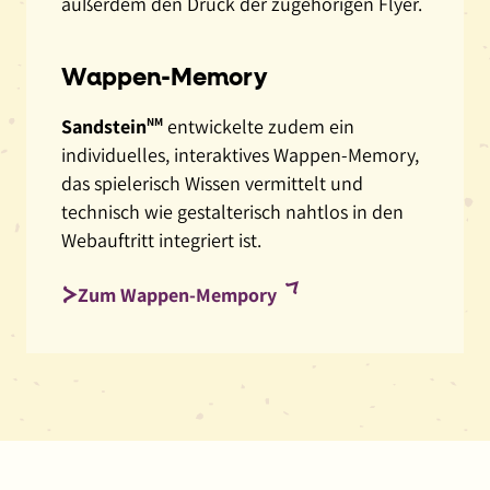
außerdem den Druck der zugehörigen Flyer.
Wappen-Memory
Sandstein
NM
entwickelte zudem ein
individuelles, interaktives Wappen-Memory,
das spielerisch Wissen vermittelt und
technisch wie gestalterisch nahtlos in den
Webauftritt integriert ist.
(externer
Zum Wappen-Mempory
Link,
öffnet
in
neuem
Fenster)