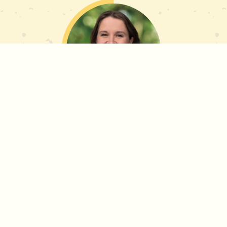
Kornelia Seidel
Vertrieb
Telefon
0351-44 078 42
E-
E-Mail schreiben
Mail