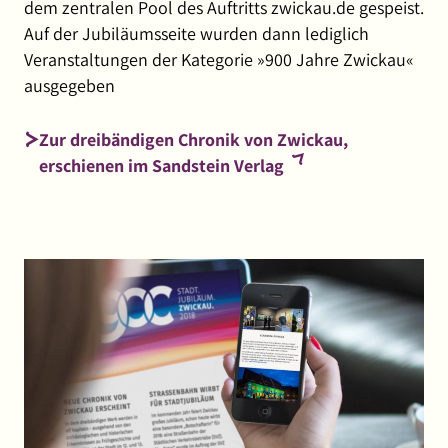
dem zentralen Pool des Auftritts zwickau.de gespeist.
Auf der Jubiläumsseite wurden dann lediglich
Veranstaltungen der Kategorie »900 Jahre Zwickau«
ausgegeben
Zur dreibändigen Chronik von Zwickau,
(externer
erschienen im Sandstein Verlag
Link,
öffnet
in
neuem
Fenster)