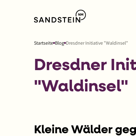
Link
zur
Startseite
von
Startseite
Blog
Dresdner Initiative "Waldinsel"
Sandstein
NM
Dresdner Init
"Waldinsel"
Kleine Wälder geg