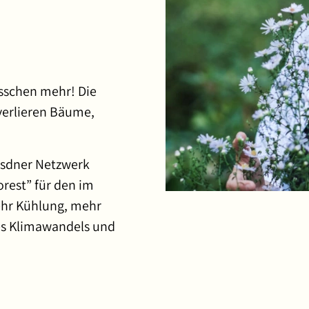
isschen mehr! Die
 verlieren Bäume,
resdner Netzwerk
orest” für den im
ehr Kühlung, mehr
es Klimawandels und