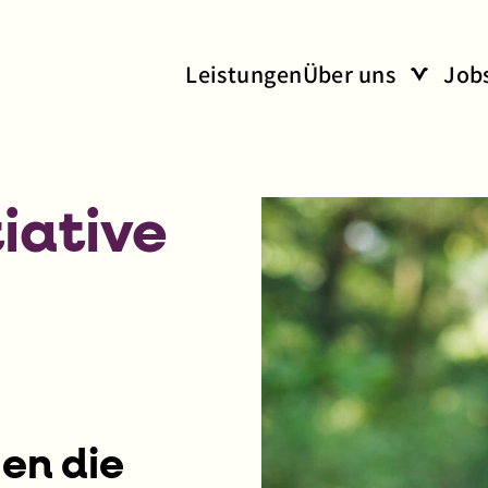
Leistungen
Über uns
Job
Über un
Unter-Me
Unter-Me
iative
en die