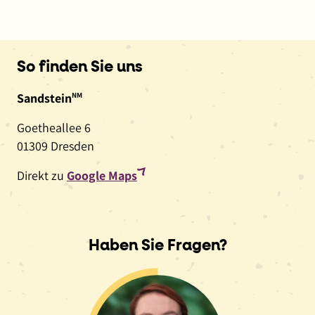
So finden Sie uns
Sandstein
NM
Goetheallee 6
01309 Dresden
(externer
Direkt zu
Google Maps
Link,
öffnet
in
Haben Sie Fragen?
neuem
Fenster)