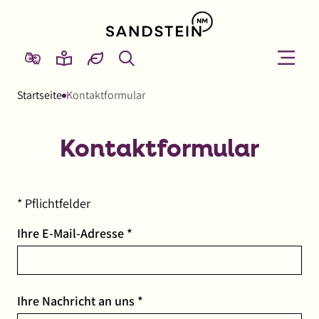
Link
zur
Startseite
Suche
Menü
Menü
Gebärdensprache
Leichte
von
öffnen
schließ
Sprache
Sandstein
Startseite
Kontaktformular
NM
Kontaktformular
* Pflichtfelder
Pflichtfeld
Ihre E-Mail-Adresse
*
Pflichtfeld
Ihre Nachricht an uns
*