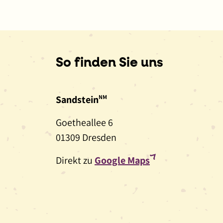
So finden Sie uns
Sandstein
NM
Goetheallee 6
01309 Dresden
(externer
Direkt zu
Google Maps
Link,
öffnet
in
neuem