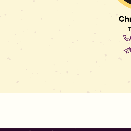
Chr
T